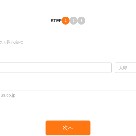
STEP
1
2
3